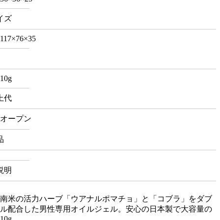
イズ
117×76×35
10g
上代
オープン
品
説明
南米の活力ハーブ「ウアナルポマチョ」と「コブラ」をダブ
ル配合した男性専用オイルジェル。安心の日本製で大容量の
10g