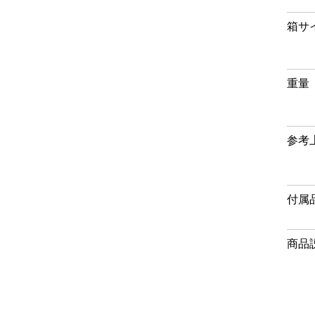
箱サ
重量
参考
付属
商品