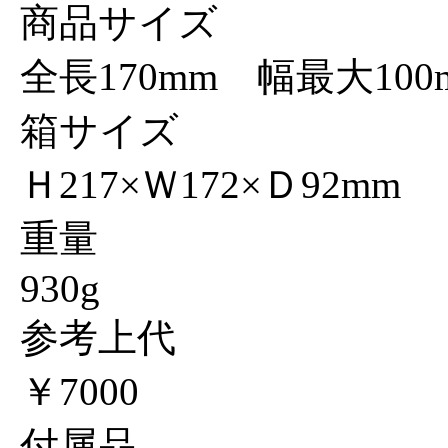
商品サイズ
全長170mm 幅最大100
箱サイズ
Ｈ217×Ｗ172×Ｄ92mm
重量
930g
参考上代
￥7000
付属品