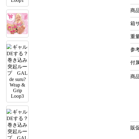
商
箱
重
参
付
商
販