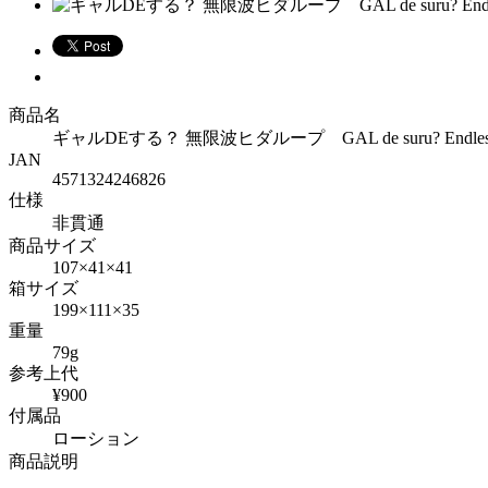
商品名
ギャルDEする？ 無限波ヒダループ GAL de suru? Endless 
JAN
4571324246826
仕様
非貫通
商品サイズ
107×41×41
箱サイズ
199×111×35
重量
79g
参考上代
¥900
付属品
ローション
商品説明