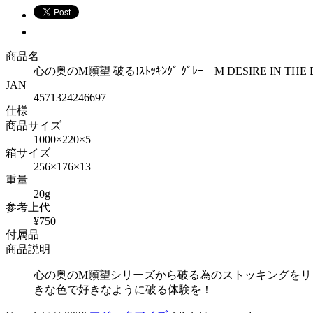
商品名
心の奥のM願望 破る!ｽﾄｯｷﾝｸﾞ ｸﾞﾚｰ M DESIRE IN THE BAC
JAN
4571324246697
仕様
商品サイズ
1000×220×5
箱サイズ
256×176×13
重量
20g
参考上代
¥750
付属品
商品説明
心の奥のM願望シリーズから破る為のストッキングをリ
きな色で好きなように破る体験を！