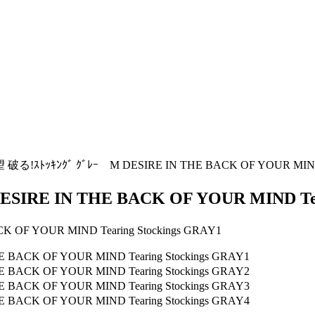
ｽﾄｯｷﾝｸﾞ ｸﾞﾚｰ M DESIRE IN THE BACK OF YOUR MIND Te
E IN THE BACK OF YOUR MIND Teari